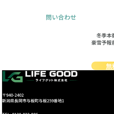
問い合わせ
冬季本
豪雪予報
無
〒940-2402
新潟県長岡市与板町与板259番地1